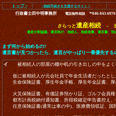
トップ >
>
<相続手続きを
支援する
サイト
行政書士田中明事務所
046-843-69
電話無料相談
℡
遺産相続
さらっと
～
遺産分割協議、遺言執行、相続人、相続放棄、遺言書、預
まず何から始めるの?
遺言書が見つかったら、遺言がやっぱり一番優先す
イ
被相続人の部屋の棚や机の引き出しの中をよく
仮に被相続人が元会社員で年金生活者だったとした
生命保険証書、厚生年金手帳、厚生年金証書、厚生
火災保険証書、有価証券預かり証、ゴルフ会員権、銀
都市計画税納付通知書、所得税確定申告書控え、借
任意保険証書(通常は車の中)、医療費領収証、国民