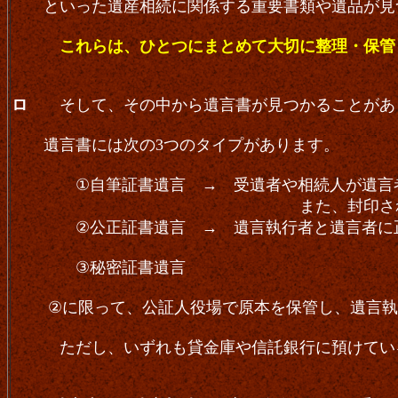
といった遺産相続に関係する重要書類や遺品が見
これらは、ひとつにまとめて大切に整理・保管
ロ
そして、その中から遺言書が見つかること
遺言書には次の3つのタイプがあります。
①自筆証書遺言 → 受遺者や相続人が遺言者か
また、封印されていなくて
②公正証書遺言 → 遺言執行者と遺言者に正
③秘密証書遺言
②に限って、公証人役場で原本を保管し、遺言
ただし、いずれも貸金庫や信託銀行に預けてい