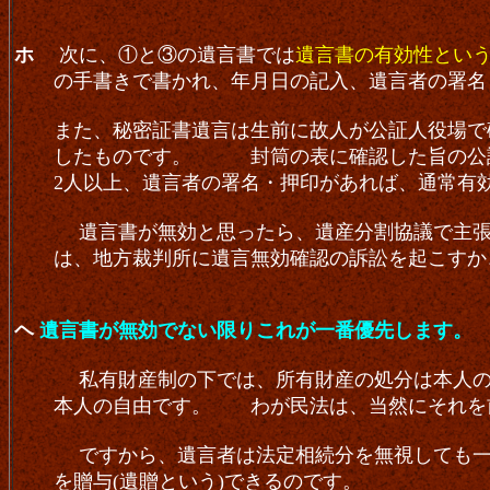
ホ
次に、①と③の遺言書では
遺言書の有効性とい
の手書きで書かれ、年月日の記入、遺言者の署名・
また、秘密証書遺言は生前に故人が公証人役場で確
したものです。 封筒の表に確認した旨の公証人
2人以上、遺言者の署名・押印があれば、通常有
遺言書が無効と思ったら、遺産分割協議で主張
は、地方裁判所に遺言無効確認の訴訟を起こすか
ヘ
遺言書が無効でない限りこれが一番優先します。
私有財産制の下では、所有財産の処分は本人
本人の自由です。 わが民法は、当然にそれを
ですから、遺言者は法定相続分を無視しても一向
を贈与(遺贈という)できるのです。