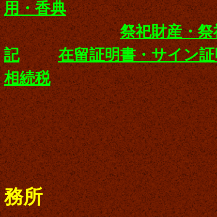
用・香典
祭祀財産・祭
記
在留証明書・サイン証
相続税
務所