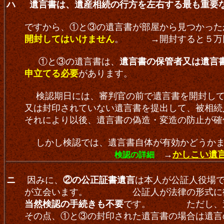
ハ 遺言書は、遺産相続の行方を左右する最も重要
ですから、①と③の遺言書が部屋から見つかった
開封してはいけません
。
→開封すると５万円
①と③の遺言書は、
遺言書の保管者又は遺言
申立てる必要
があります。
検認期日には、審判官の前で遺言書を開封して(そ
又は封印されていない遺言書を提出して、被相
それにより以後、遺言書の偽造・変造の防止が確
しかし検認では、遺言書自体が有効かどうかま
→
かしこい遺
検認の詳細
ニ
因みに、
②の公正証書遺言
は本人が公証人役場
が立会います。 公証人が法律の形式に従
当然検認の手続きも不要
です。 ただし、遺
その点、①と③の封印された遺言書の場合は遺言