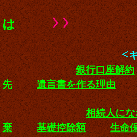
は
<
銀行口座解約
先
遺言書を作る理由
相続人にな
棄
基礎控除額
生命